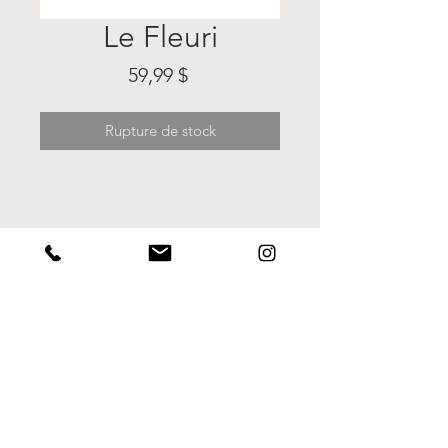
Le Fleuri
Prix
59,99 $
Rupture de stock
RÉSUMÉ DE L'ARTICLE
100% coton 
Diamètre 10 pouces
Politique d'échange et de remboursement
Suivez le Studio Edwar pour ne rien manquer
INSTAGRAM
Pour suivre les actus de Maripier Edwar
INSTAGRAM